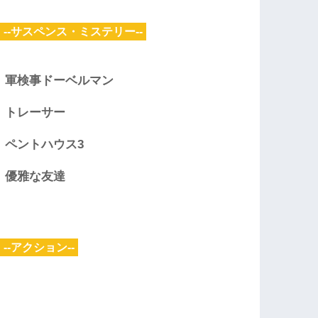
--サスペンス・ミステリー--
軍検事ドーベルマン
トレーサー
ペントハウス3
優雅な友達
--アクション--