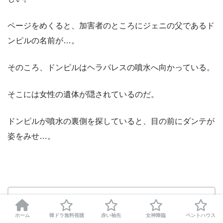
ページをめくると、加害者のところにジェニの父であるド
ンピルの名前が…。
そのころ、ドンピルはヘラパレスの噴水へ向かっている。
そこには女性の遺体が隠されているのだ。
ドンピルが噴水の裏側を探していると、目の前にダンテが
姿をみせ…。
→韓国ドラマ『ペントハウス3』4話 5話 6話のネタバ
ホーム
韓ドラ無料視聴
赤い袖先
女神降臨
ペントハウス
レと感想