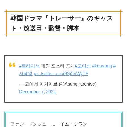
韓国ドラマ
『
トレーサー
』
のキャス
ト・放送日・監督・脚本
#트레이서
메인 포스터 공개
#고아성
#koasung
#
서혜영
pic.twitter.com/i9Sj5nWyTF
— 고아성 아카이브 (@Asung_archive)
December 7, 2021
ファン・ドンジュ … イム・シワン