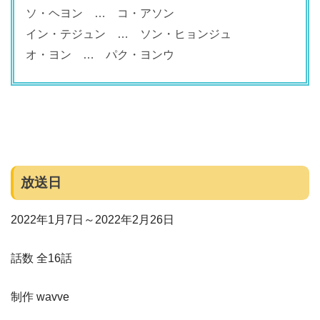
ソ・ヘヨン … コ・アソン
イン・テジュン … ソン・ヒョンジュ
オ・ヨン … パク・ヨンウ
放送日
2022年1月7日～2022年2月26日
話数 全16話
制作 wavve