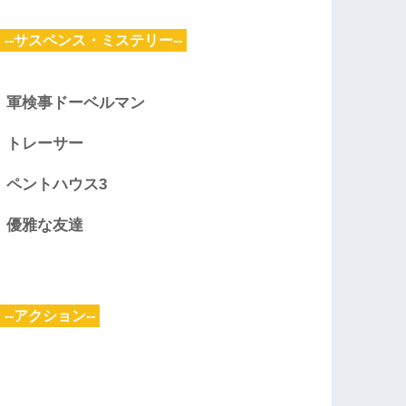
--サスペンス・ミステリー--
軍検事ドーベルマン
トレーサー
ペントハウス3
優雅な友達
--アクション--