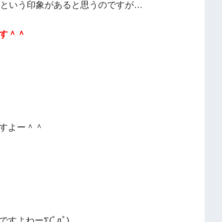
トという印象があると思うのですが…
す＾＾
すよー＾＾
すよねーΣ(ﾟдﾟ)