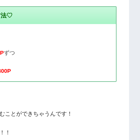
方法♡
0P
ずつ
300P
むことができちゃうんです！
！！