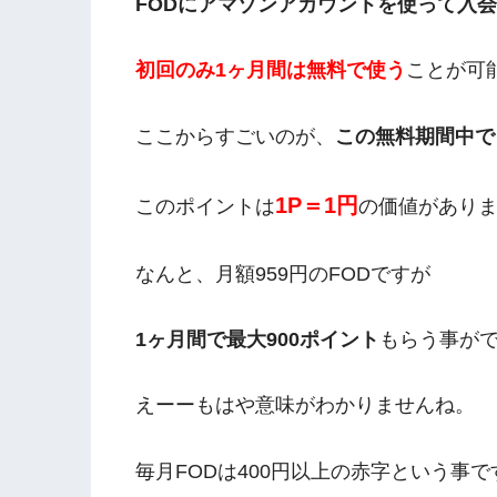
FODにアマゾンアカウントを使って入
初回のみ
1ヶ月間は無料で使う
ことが可
ここからすごいのが、
この無料期間中で
1P＝1円
このポイントは
の価値があり
なんと、月額959円のFODですが
1ヶ月間で最大900ポイント
もらう事が
えーーもはや意味がわかりませんね。
毎月FODは400円以上の赤字という事