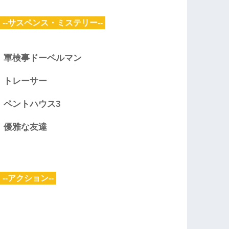
--サスペンス・ミステリー--
軍検事ドーベルマン
トレーサー
ペントハウス3
優雅な友達
--アクション--